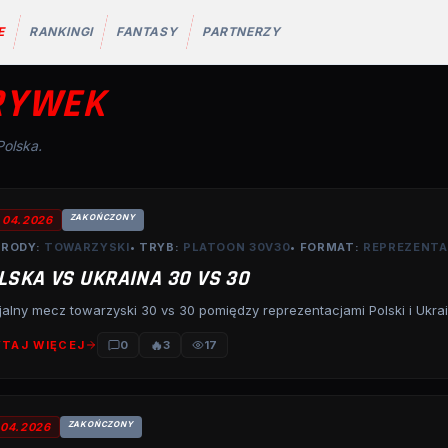
E
RANKINGI
FANTASY
PARTNERZY
RYWEK
Polska.
ZAKOŃCZONY
.04.2026
RODY:
TOWARZYSKI
• TRYB:
PLATOON 30V30
• FORMAT:
REPREZENT
LSKA VS UKRAINA 30 VS 30
jalny mecz towarzyski 30 vs 30 pomiędzy reprezentacjami Polski i Ukrai
🔥
TAJ WIĘCEJ
0
3
17
ZAKOŃCZONY
.04.2026