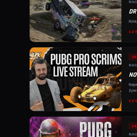
NAG
DR
Kole
CZY
28
NAG
NO
Najw
żyw
CZY
24
NAG