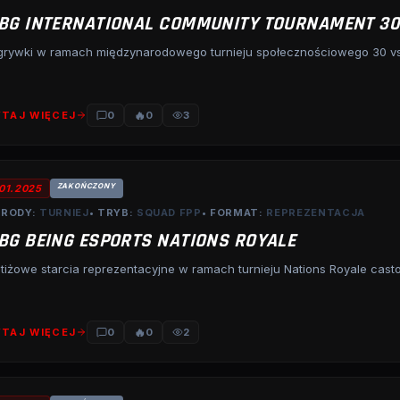
BG INTERNATIONAL COMMUNITY TOURNAMENT 30
grywki w ramach międzynarodowego turnieju społecznościowego 30 vs 
🔥
TAJ WIĘCEJ
0
0
3
ZAKOŃCZONY
.01.2025
RODY:
TURNIEJ
• TRYB:
SQUAD FPP
• FORMAT:
REPREZENTACJA
BG BEING ESPORTS NATIONS ROYALE
tiżowe starcia reprezentacyjne w ramach turnieju Nations Royale cas
🔥
TAJ WIĘCEJ
0
0
2