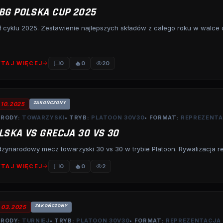
BG POLSKA CUP 2025
ł cyklu 2025. Zestawienie najlepszych składów z całego roku w walce 
🔥
TAJ WIĘCEJ
0
0
20
ZAKOŃCZONY
.10.2025
RODY:
TOWARZYSKI
• TRYB:
PLATOON 30V30
• FORMAT:
REPREZENT
LSKA VS GRECJA 30 VS 30
zynarodowy mecz towarzyski 30 vs 30 w trybie Platoon. Rywalizacja repr
🔥
TAJ WIĘCEJ
0
0
2
ZAKOŃCZONY
.03.2025
RODY:
TURNIEJ
• TRYB:
PLATOON 30V30
• FORMAT:
REPREZENTACJA