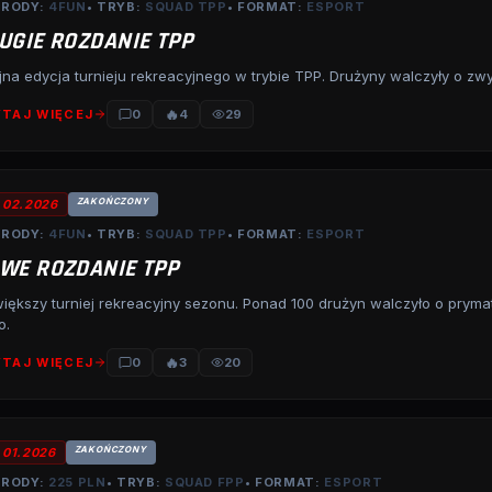
RODY:
4FUN
• TRYB:
SQUAD TPP
• FORMAT:
ESPORT
UGIE ROZDANIE TPP
jna edycja turnieju rekreacyjnego w trybie TPP. Drużyny walczyły o zw
🔥
TAJ WIĘCEJ
0
4
29
ZAKOŃCZONY
.02.2026
RODY:
4FUN
• TRYB:
SQUAD TPP
• FORMAT:
ESPORT
WE ROZDANIE TPP
iększy turniej rekreacyjny sezonu. Ponad 100 drużyn walczyło o prymat
o.
🔥
TAJ WIĘCEJ
0
3
20
ZAKOŃCZONY
.01.2026
RODY:
225 PLN
• TRYB:
SQUAD FPP
• FORMAT:
ESPORT