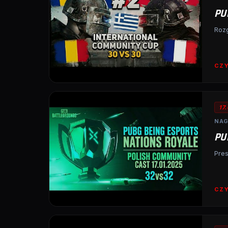
PU
Roz
CZY
17
NAG
PU
Pres
CZY