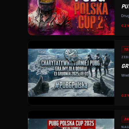
PU
Drug
CZY
13
ZEB
GR
Wiel
CZY
29
NAG