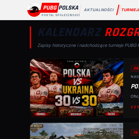
PUBG
POLSKA
AKTUALNOŚCI
TURNIEJ
PORTAL SPOŁECZNOŚCI
KALENDARZ
ROZG
Zapisy historyczne i nadchodzące turnieje PUBG 
26
NAG
PO
Ofic
CZY
18