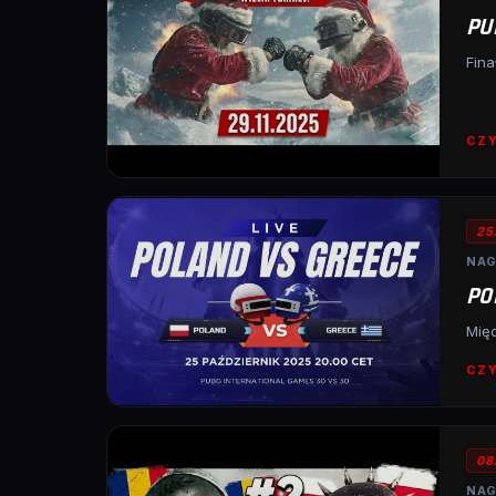
PU
Fina
CZY
25
NAG
PO
Międ
CZY
08
NAG