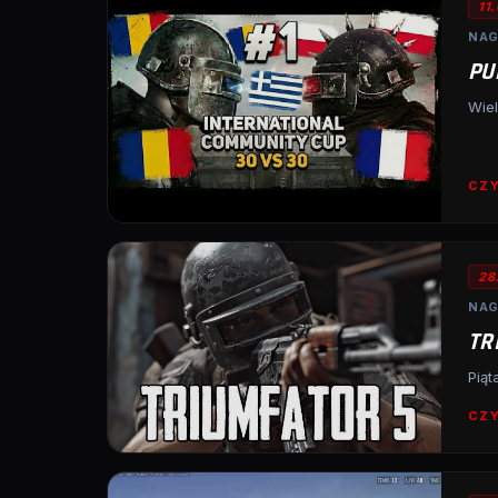
11
NAG
PU
Wiel
CZY
28
NAG
TR
Piąt
CZY