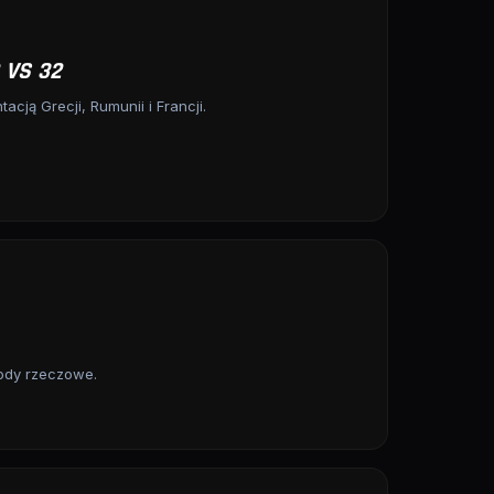
 VS 32
cją Grecji, Rumunii i Francji.
rody rzeczowe.