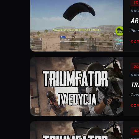
17
NAG
AR
Pier
CZY
29
NAG
TR
Czwa
CZY
30