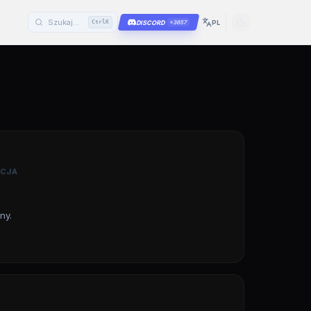
DISCORD
PL
Ctrl
K
3657
ACJA
ny.