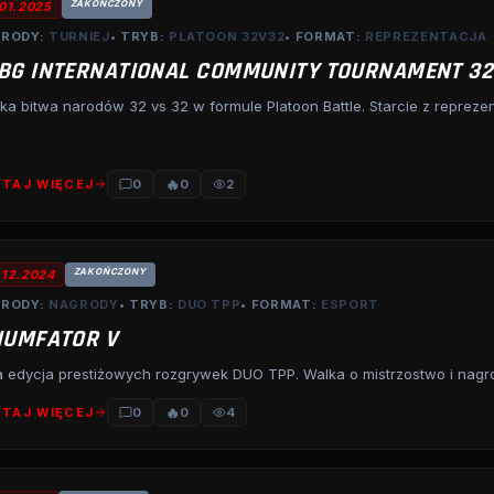
ZAKOŃCZONY
.01.2025
RODY:
TURNIEJ
• TRYB:
PLATOON 32V32
• FORMAT:
REPREZENTACJA
BG INTERNATIONAL COMMUNITY TOURNAMENT 32
ka bitwa narodów 32 vs 32 w formule Platoon Battle. Starcie z reprezenta
🔥
TAJ WIĘCEJ
0
0
2
ZAKOŃCZONY
.12.2024
RODY:
NAGRODY
• TRYB:
DUO TPP
• FORMAT:
ESPORT
IUMFATOR V
a edycja prestiżowych rozgrywek DUO TPP. Walka o mistrzostwo i nag
🔥
TAJ WIĘCEJ
0
0
4