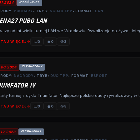
ZAKOŃCZONY
.11.2024
RODY:
PUCHARY
• TRYB:
SQUAD FPP
• FORMAT:
LAN
ENA27 PUBG LAN
wszy od lat wielki turniej LAN we Wrocławiu. Rywalizacja na żywo i int
🔥
TAJ WIĘCEJ
0
0
3
ZAKOŃCZONY
.06.2024
RODY:
NAGRODY
• TRYB:
DUO TPP
• FORMAT:
ESPORT
IUMFATOR IV
rty turniej z cyklu Triumfator. Najlepsze polskie duety rywalizowały w 
🔥
TAJ WIĘCEJ
0
0
5
ZAKOŃCZONY
.12.2023