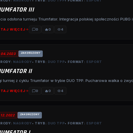
RODY:
NAGRODY
• TRYB:
DUO TPP
• FORMAT:
ESPORT
IUMFATOR III
cia odsłona turnieju Triumfator. Integracja polskiej społeczności PUBG 
🔥
TAJ WIĘCEJ
0
0
4
ZAKOŃCZONY
.04.2023
RODY:
NAGRODY
• TRYB:
DUO TPP
• FORMAT:
ESPORT
IUMFATOR II
i turniej z cyklu Triumfator w trybie DUO TPP. Pucharowa walka o zwy
🔥
TAJ WIĘCEJ
0
0
4
ZAKOŃCZONY
.12.2022
RODY:
NAGRODY
• TRYB:
DUO TPP
• FORMAT:
ESPORT
IUMFATOR I