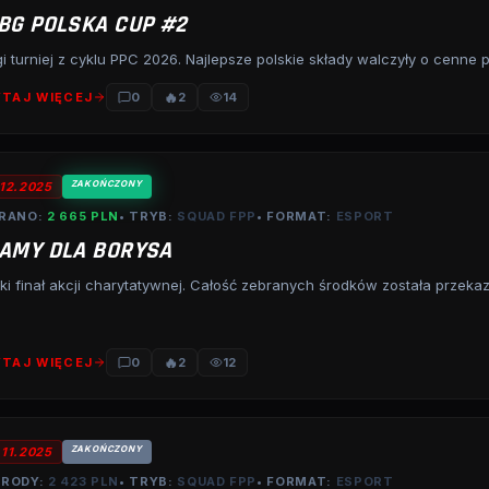
BG POLSKA CUP #2
i turniej z cyklu PPC 2026. Najlepsze polskie składy walczyły o cenne
🔥
TAJ WIĘCEJ
0
2
14
ZAKOŃCZONY
.12.2025
RANO:
2 665 PLN
• TRYB:
SQUAD FPP
• FORMAT:
ESPORT
AMY DLA BORYSA
ki finał akcji charytatywnej. Całość zebranych środków została prze
🔥
TAJ WIĘCEJ
0
2
12
ZAKOŃCZONY
.11.2025
RODY:
2 423 PLN
• TRYB:
SQUAD FPP
• FORMAT:
ESPORT