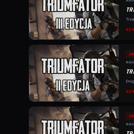
NAG
TR
Trze
CZY
29
NAG
TR
Drug
CZY
29
NAG
TR